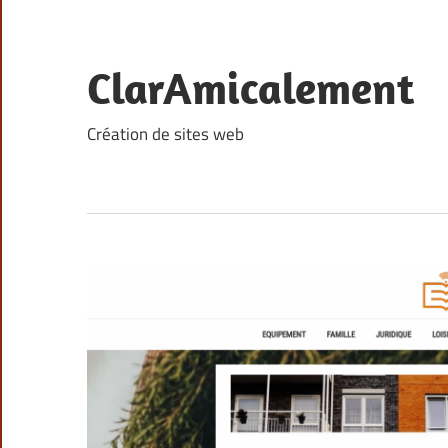
Skip
to
content
ClarAmicalement
Création de sites web