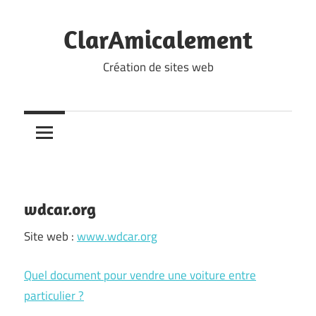
Skip
to
ClarAmicalement
content
Création de sites web
wdcar.org
Site web :
www.wdcar.org
Quel document pour vendre une voiture entre
particulier ?